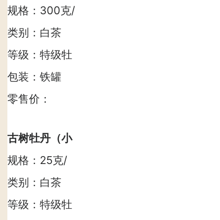
丹
规格：300克/
（2022）
罐，4罐/件
类别：白茶
（政和）
等级：特级牡
丹
包装：铁罐
+绸布礼盒
零售价：
2828元/罐
古树牡丹（小
罐）
规格：25克/
（2022）
罐，24罐/件
类别：白茶
（政和）
等级：特级牡