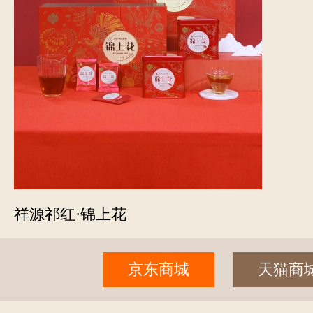
祥源祁红·锦上花
京东商城
天猫商